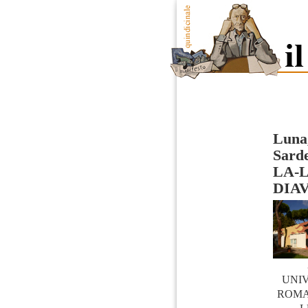
Luna,
Sard
LA-
DIA
UNIV
ROMA