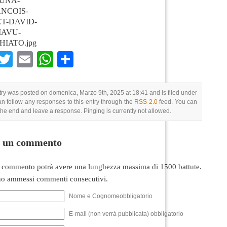
UNA-
NCOIS-
T-DAVID-
IAVU-
IATO.jpg
Facebook
Twitter
Email
WhatsApp
Condividi
try was posted on domenica, Marzo 9th, 2025 at 18:41 and is filed under
an follow any responses to this entry through the
RSS 2.0
feed. You can
 the end and leave a response. Pinging is currently not allowed.
i un commento
 commento potrà avere una lunghezza massima di 1500 battute.
o ammessi commenti consecutivi.
Nome e Cognomeobbligatorio
E-mail (non verrà pubblicata) obbligatorio