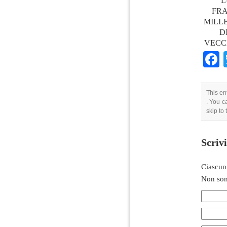
L
FRA
MILLE
D
VECCH
This en
. You c
skip to
Scriv
Ciascun
Non son