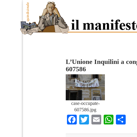
L’Unione Inquilini a con
607586
case-occupate-
607586.jpg
Facebook
Twitter
Email
What
Co