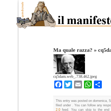
Ma quale razza?
»
cq5d
cq5dam.web_.738.462.jpeg
Facebook
Twitter
Email
What
Co
This entry was posted on domenica, S
filed under . You can follow any resp
2.0
feed. You can skip to the end 