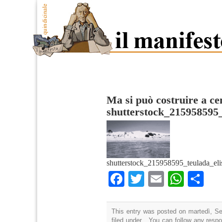
Ma si può costruire a ce
shutterstock_215958595_
shutterstock_215958595_teulada_elis
Facebook
Twitter
Email
What
Co
This entry was posted on martedì, Se
filed under . You can follow any resp