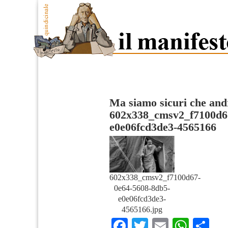
Ma siamo sicuri che and
602x338_cmsv2_f7100d6
e0e06fcd3de3-4565166
602x338_cmsv2_f7100d67-
0e64-5608-8db5-
e0e06fcd3de3-
4565166.jpg
Facebook
Twitter
Email
What
Co