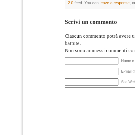
2.0
feed. You can
leave a response
, o
Scrivi un commento
Ciascun commento potrà avere u
battute.
Non sono ammessi commenti con
Nome e 
E-mail (
Sito We