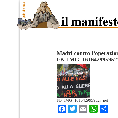
Madri contro l’operazio
FB_IMG_161642995952
FB_IMG_1616429959527.jpg
Facebook
Twitter
Email
What
Co