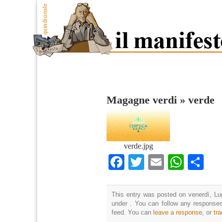
Magagne verdi
»
verde
verde.jpg
Facebook
Twitter
Email
What
Co
This entry was posted on venerdì, Lug
under . You can follow any responses
feed. You can
leave a response
, or
tr