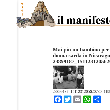
Mai più un bambino per 
donna sarda in Nicarag
23899187_151123120562
23899187_1511231205620730_1199
Facebook
Twitter
Email
What
Co