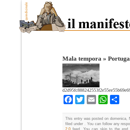
Mala tempora
»
Portuga
d2d95fc888242553f2e55ee55b69e69
Facebook
Twitter
Email
What
Co
This entry was posted on domenica, 
filed under . You can follow any resp
2.0
feed. You can skip to the end 