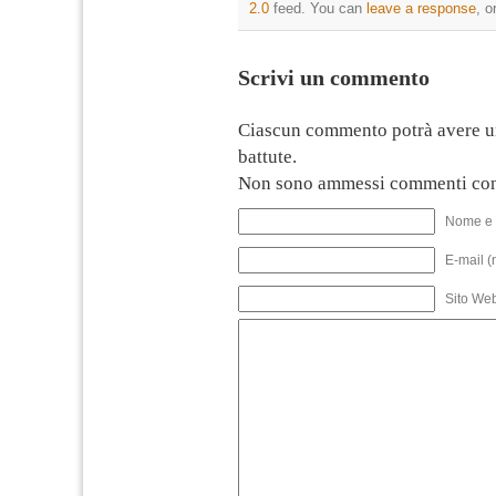
2.0
feed. You can
leave a response
, o
Scrivi un commento
Ciascun commento potrà avere u
battute.
Non sono ammessi commenti con
Nome e 
E-mail (
Sito We