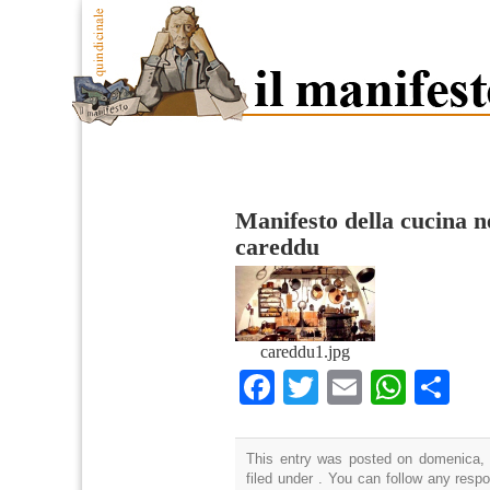
Manifesto della cucina n
careddu
careddu1.jpg
Facebook
Twitter
Email
What
Co
This entry was posted on domenica, 
filed under . You can follow any resp