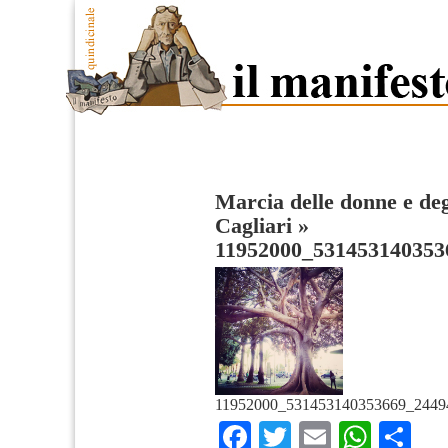
Marcia delle donne e deg
Cagliari
»
11952000_531453140353
11952000_531453140353669_2449
Facebook
Twitter
Email
What
Co