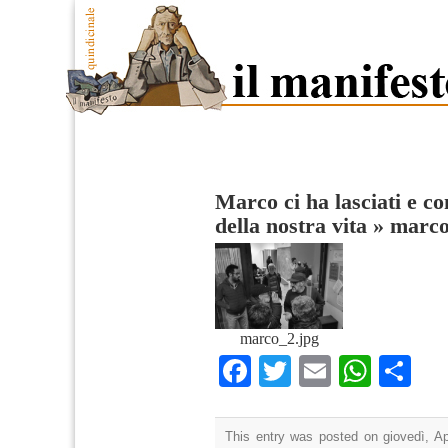
Marco ci ha lasciati e co
della nostra vita
»
marc
marco_2.jpg
Facebook
Twitter
Email
What
Co
This entry was posted on giovedì, Apr