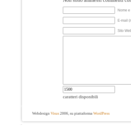
Non sono ammessi commenti con
Nome e 
E-mail (
Sito We
caratteri disponibili
Webdesign
Visus
2006, su piattaforma
WordPress