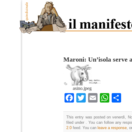
Maroni: Un’isola serve a
asino.jpeg
Facebook
Twitter
Email
What
Co
This entry was posted on venerdì, N
filed under . You can follow any resp
2.0
feed. You can
leave a response
, o