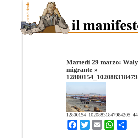
Martedì 29 marzo: Walya
migrante
»
12800154_102088318479
12800154_10208831847984205_44
Facebook
Twitter
Email
What
Co