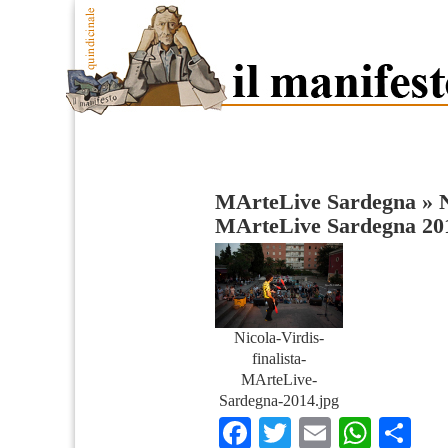
MArteLive Sardegna
»
N
MArteLive Sardegna 20
Nicola-Virdis-
finalista-
MArteLive-
Sardegna-2014.jpg
Facebook
Twitter
Email
What
Co