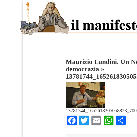
Maurizio Landini. Un No
democrazia
»
13781744_165261830505
13781744_1652618305058823_700
Facebook
Twitter
Email
What
Co