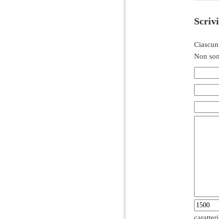
Scriv
Ciascun
Non son
caratter