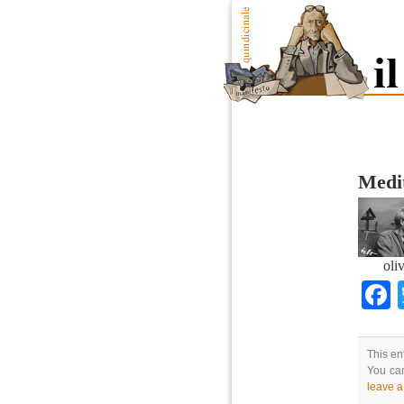
Medi
oli
This en
You can
leave 