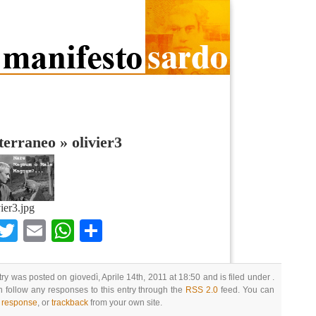
terraneo
»
olivier3
vier3.jpg
Facebook
Twitter
Email
WhatsApp
Condividi
try was posted on giovedì, Aprile 14th, 2011 at 18:50 and is filed under .
 follow any responses to this entry through the
RSS 2.0
feed. You can
a response
, or
trackback
from your own site.