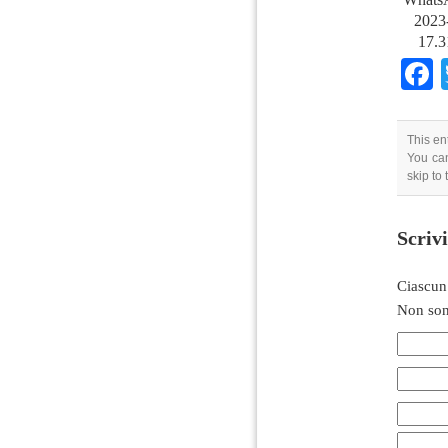
2023-
17.3
This en
You can
skip to
Scriv
Ciascun
Non son