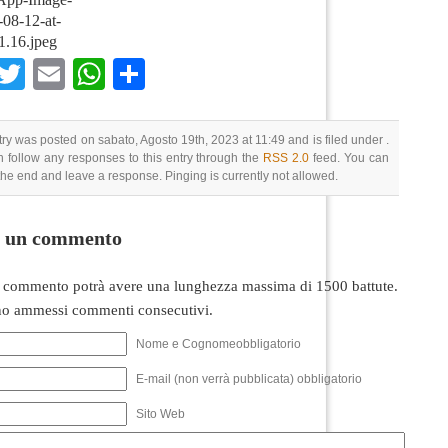
08-12-at-
1.16.jpeg
Facebook
Twitter
Email
WhatsApp
Condividi
try was posted on sabato, Agosto 19th, 2023 at 11:49 and is filed under .
 follow any responses to this entry through the
RSS 2.0
feed. You can
 the end and leave a response. Pinging is currently not allowed.
i un commento
 commento potrà avere una lunghezza massima di 1500 battute.
o ammessi commenti consecutivi.
Nome e Cognomeobbligatorio
E-mail (non verrà pubblicata) obbligatorio
Sito Web