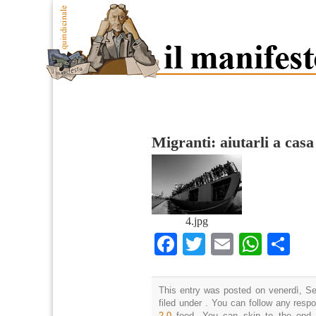
Migranti: aiutarli a casa
4.jpg
Facebook
Twitter
Email
What
Co
This entry was posted on venerdì, Se
filed under . You can follow any resp
2.0
feed. You can skip to the end 