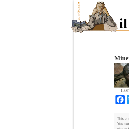
Miner
flas
This en
You can