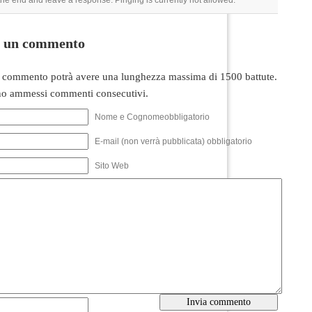
 the end and leave a response. Pinging is currently not allowed.
i un commento
 commento potrà avere una lunghezza massima di 1500 battute.
o ammessi commenti consecutivi.
Nome e Cognomeobbligatorio
E-mail (non verrà pubblicata) obbligatorio
Sito Web