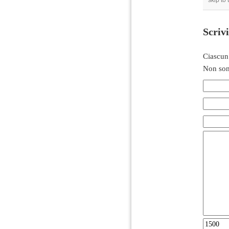
skip to
Scriv
Ciascun
Non son