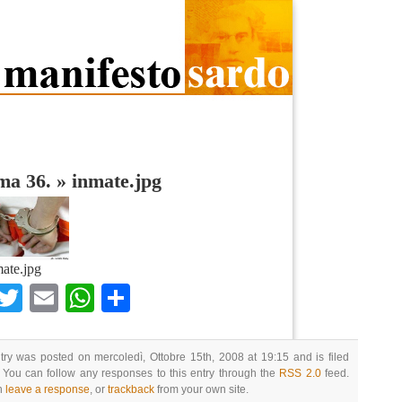
ma 36.
»
inmate.jpg
ate.jpg
Facebook
Twitter
Email
WhatsApp
Condividi
try was posted on mercoledì, Ottobre 15th, 2008 at 19:15 and is filed
 You can follow any responses to this entry through the
RSS 2.0
feed.
n
leave a response
, or
trackback
from your own site.