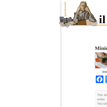
Mini
inm
This en
under .
You ca