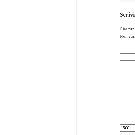
Scriv
Ciascun
Non son