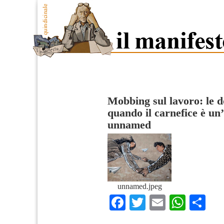
Mobbing sul lavoro: le d
quando il carnefice è un
unnamed
unnamed.jpeg
Facebook
Twitter
Email
What
Co