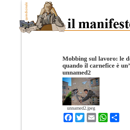
Mobbing sul lavoro: le d
quando il carnefice è un
unnamed2
unnamed2.jpeg
Facebook
Twitter
Email
What
Co