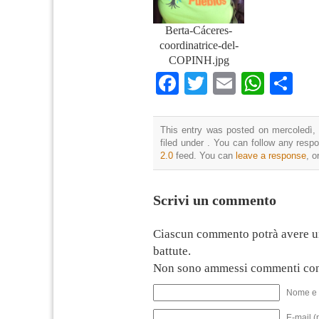
Berta-Cáceres-
coordinatrice-del-
COPINH.jpg
Facebook
Twitter
Email
What
Co
This entry was posted on mercoledì, 
filed under . You can follow any resp
2.0
feed. You can
leave a response
, o
Scrivi un commento
Ciascun commento potrà avere u
battute.
Non sono ammessi commenti con
Nome e 
E-mail (