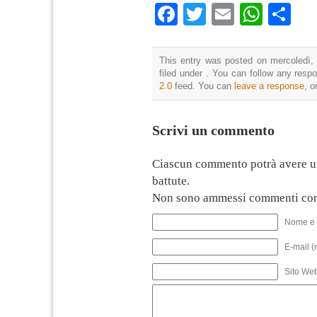
Facebook
Twitter
Email
What
Co
This entry was posted on mercoledì, 
filed under . You can follow any resp
2.0
feed. You can
leave a response
, o
Scrivi un commento
Ciascun commento potrà avere u
battute.
Non sono ammessi commenti con
Nome e 
E-mail (
Sito We