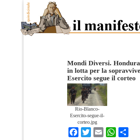
Mondi Diversi. Hondura
in lotta per la sopravviv
Esercito segue il corteo
Rio-Blanco-
Esercito-segue-il-
corteo.jpg
Facebook
Twitter
Email
What
Co