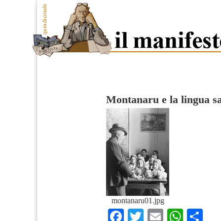
Montanaru e la lingua s
montanaru01.jpg
Facebook
Twitter
Email
What
Co