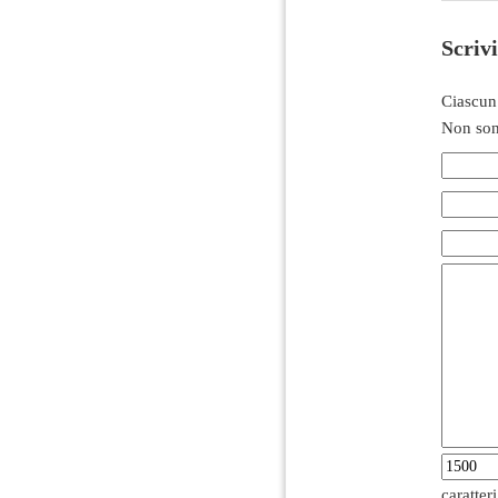
Scriv
Ciascun
Non son
caratter