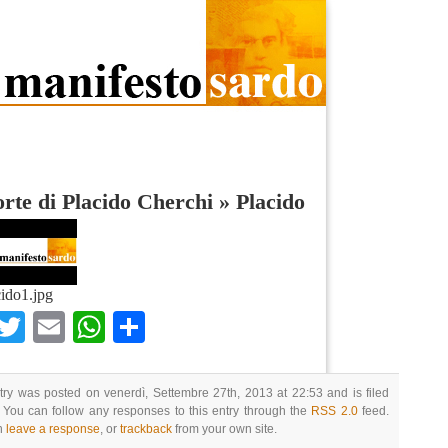
rte di Placido Cherchi
»
Placido
ido1.jpg
Facebook
Twitter
Email
WhatsApp
Condividi
try was posted on venerdì, Settembre 27th, 2013 at 22:53 and is filed
 You can follow any responses to this entry through the
RSS 2.0
feed.
n
leave a response
, or
trackback
from your own site.