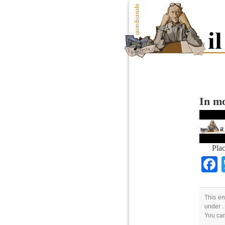
In mo
Plac
This en
under .
You ca