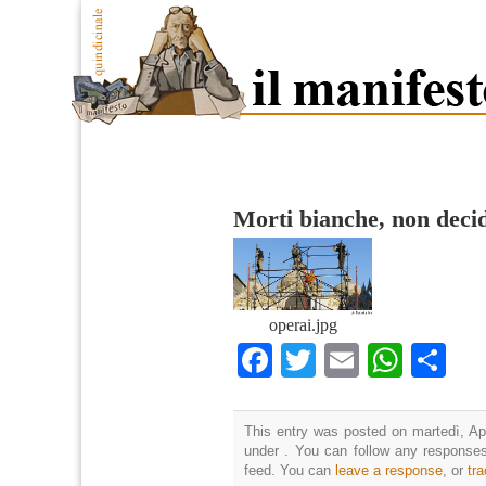
Morti bianche, non decide
operai.jpg
Facebook
Twitter
Email
What
Co
This entry was posted on martedì, Apr
under . You can follow any responses
feed. You can
leave a response
, or
tr