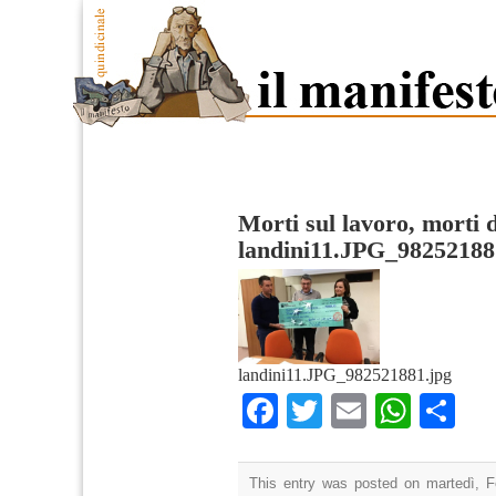
Morti sul lavoro, morti 
landini11.JPG_98252188
landini11.JPG_982521881.jpg
Facebook
Twitter
Email
What
Co
This entry was posted on martedì, F