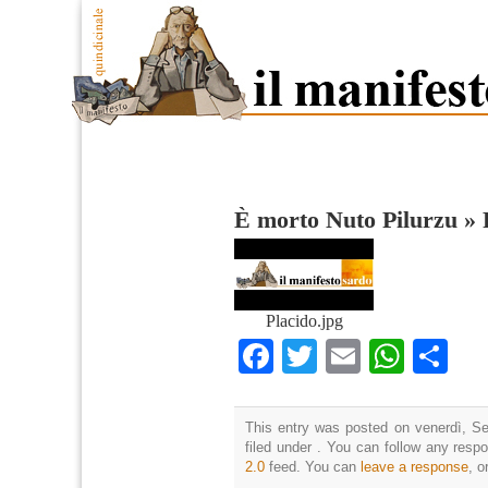
È morto Nuto Pilurzu
»
Placido.jpg
Facebook
Twitter
Email
What
Co
This entry was posted on venerdì, Se
filed under . You can follow any resp
2.0
feed. You can
leave a response
, o