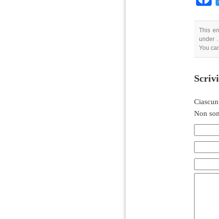
This en
under .
You can
Scriv
Ciascun
Non son