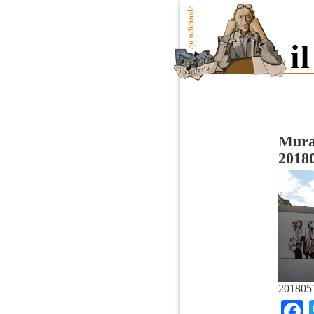
Mural
2018
201805