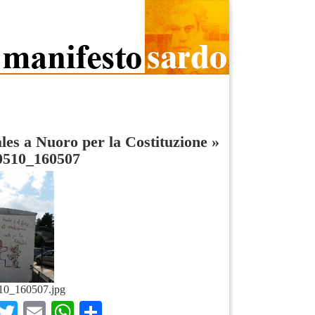
es a Nuoro per la Costituzione
»
0510_160507
10_160507.jpg
Facebook
Twitter
Email
WhatsApp
Condividi