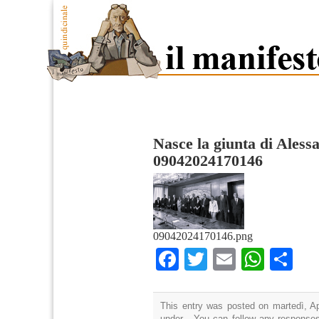
Nasce la giunta di Ales
09042024170146
09042024170146.png
Facebook
Twitter
Email
What
Co
This entry was posted on martedì, Apr
under . You can follow any responses