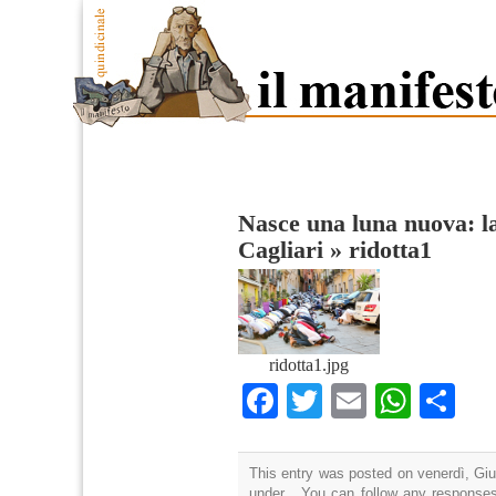
Nasce una luna nuova: l
Cagliari
»
ridotta1
ridotta1.jpg
Facebook
Twitter
Email
What
Co
This entry was posted on venerdì, Giu
under . You can follow any responses