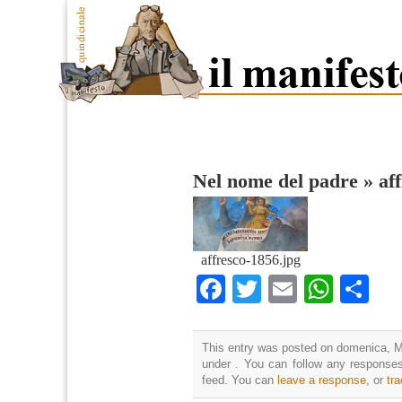
Nel nome del padre
»
af
affresco-1856.jpg
Facebook
Twitter
Email
What
Co
This entry was posted on domenica, Ma
under . You can follow any responses
feed. You can
leave a response
, or
tr