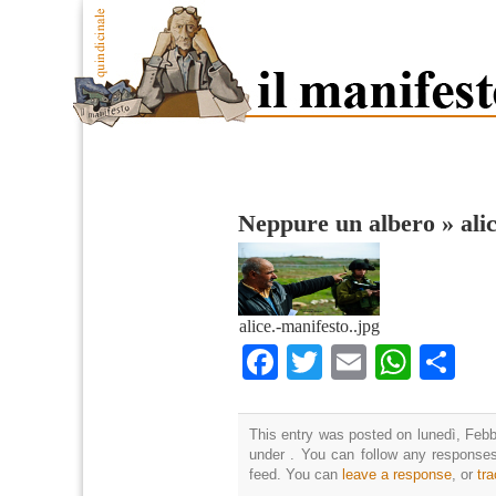
Neppure un albero
»
ali
alice.-manifesto..jpg
Facebook
Twitter
Email
What
Co
This entry was posted on lunedì, Febbr
under . You can follow any responses
feed. You can
leave a response
, or
tr