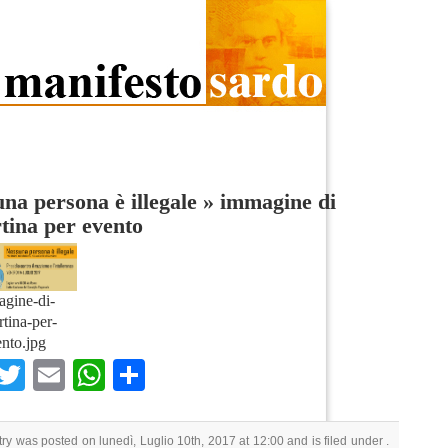
na persona è illegale
»
immagine di
tina per evento
gine-di-
rtina-per-
nto.jpg
Facebook
Twitter
Email
WhatsApp
Condividi
try was posted on lunedì, Luglio 10th, 2017 at 12:00 and is filed under .