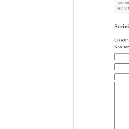
You can
skip to
Scriv
Ciascun
Non son