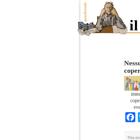
Nessu
coper
imma
cope
eve
This en