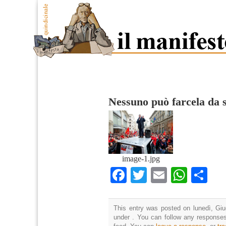
Nessuno può farcela da 
image-1.jpg
Facebook
Twitter
Email
What
Co
This entry was posted on lunedì, Giu
under . You can follow any responses