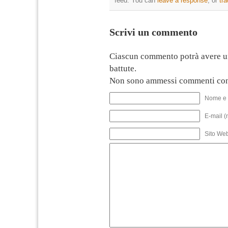
feed. You can
leave a response
, or
tr
Scrivi un commento
Ciascun commento potrà avere u
battute.
Non sono ammessi commenti con
Nome e 
E-mail (
Sito We