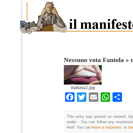
Nessuno vota Fantola
»
mattana2.jpg
Facebook
Twitter
Email
What
Co
This entry was posted on venerdì, Apr
under . You can follow any responses
feed. You can
leave a response
, or
tr