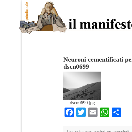
Neuroni cementificati pe
dscn0699
dscn0699.jpg
Facebook
Twitter
Email
What
Co
This entry was posted on mercoledì, 