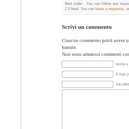
filed under . You can follow any resp
2.0
feed. You can
leave a response
, o
Scrivi un commento
Ciascun commento potrà avere u
battute.
Non sono ammessi commenti con
Nome e 
E-mail (
Sito We