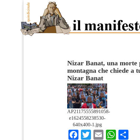
Nizar Banat, una morte
montagna che chiede a tu
Nizar Banat
AP21175555891058-
e1624558238530-
640x400-1.jpg
Facebook
Twitter
Email
What
Co