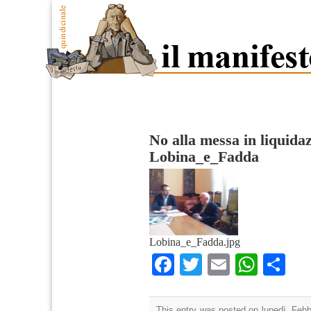
No alla messa in liquidaz
Lobina_e_Fadda
Lobina_e_Fadda.jpg
Facebook
Twitter
Email
What
Co
This entry was posted on lunedì, Febbr