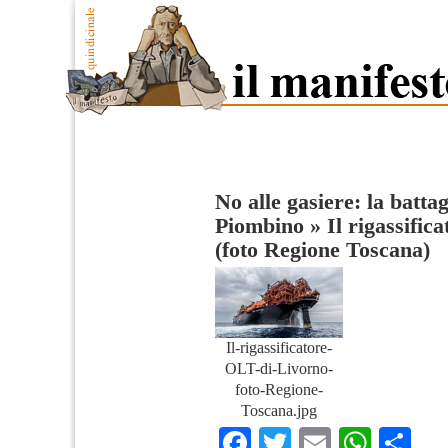
No alle gasiere: la batta
Piombino
»
Il rigassifi
(foto Regione Toscana)
Il-rigassificatore-
OLT-di-Livorno-
foto-Regione-
Toscana.jpg
Facebook
Twitter
Email
What
Co