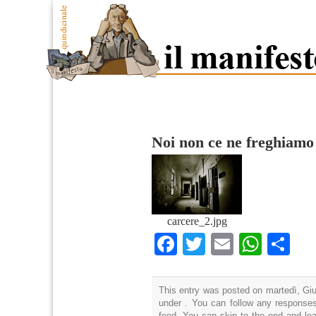
Noi non ce ne freghiamo
carcere_2.jpg
Facebook
Twitter
Email
What
Co
This entry was posted on martedì, Giu
under . You can follow any responses
feed. You can skip to the end and lea