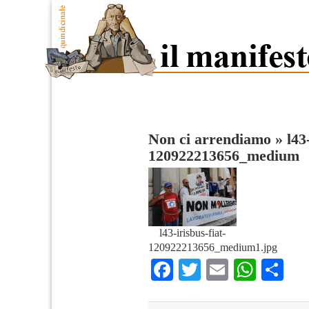
Non ci arrendiamo
»
l43
120922213656_medium
l43-irisbus-fiat-
120922213656_medium1.jpg
Facebook
Twitter
Email
What
Co