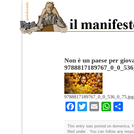
Non è un paese per giov
9788817189767_0_0_536
9788817189767_0_0_536_0_75.jpg
Facebook
Twitter
Email
What
Co
This entry was posted on domenica, N
filed under . You can follow any resp