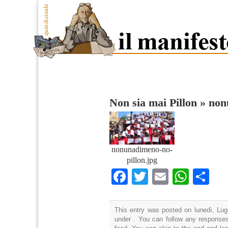
Non sia mai Pillon
»
non
nonunadimeno-no-
pillon.jpg
Facebook
Twitter
Email
What
Co
This entry was posted on lunedì, Lugl
under . You can follow any responses