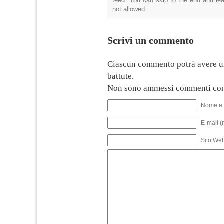
feed. You can skip to the end and lea
not allowed.
Scrivi un commento
Ciascun commento potrà avere u
battute.
Non sono ammessi commenti con
Nome e 
E-mail (
Sito We